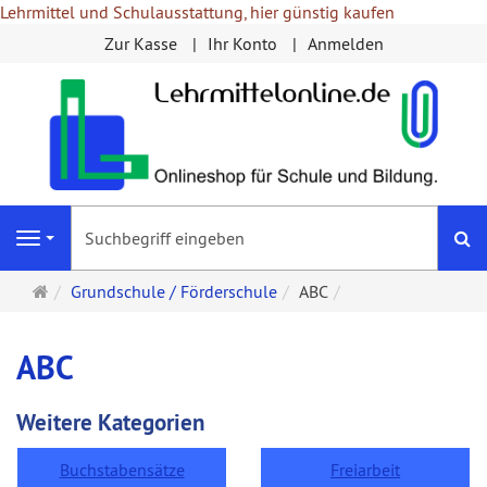
Lehrmittel und Schulausstattung, hier günstig kaufen
Zur Kasse
Ihr Konto
Anmelden
S
Navigation
Startseite
Grundschule / Förderschule
ABC
ABC
Weitere Kategorien
Buchstabensätze
Freiarbeit