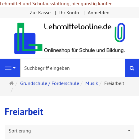
Lehrmittel und Schulausstattung, hier günstig kaufen
Zur Kasse
Ihr Konto
Anmelden
S
Navigation
Startseite
Grundschule / Förderschule
Musik
Freiarbeit
Freiarbeit
Sortierung