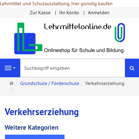
Lehrmittel und Schulausstattung, hier günstig kaufen
Zur Kasse
Ihr Konto
Anmelden
S
Navigation
Startseite
Grundschule / Förderschule
Verkehrserziehung
Verkehrserziehung
Weitere Kategorien