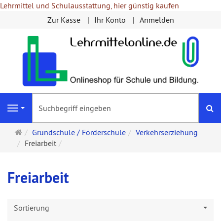
Lehrmittel und Schulausstattung, hier günstig kaufen
Zur Kasse
Ihr Konto
Anmelden
S
Navigation
Startseite
Grundschule / Förderschule
Verkehrserziehung
Freiarbeit
Freiarbeit
Sortierung